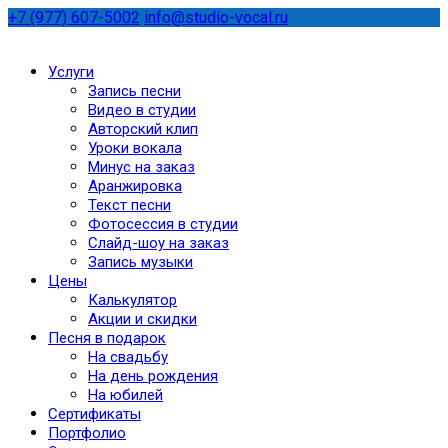
+7 (977) 607-5002
info@studio-vocal.ru
Услуги
Запись песни
Видео в студии
Авторский клип
Уроки вокала
Минус на заказ
Аранжировка
Текст песни
Фотосессия в студии
Слайд-шоу на заказ
Запись музыки
Цены
Калькулятор
Акции и скидки
Песня в подарок
На свадьбу
На день рождения
На юбилей
Сертификаты
Портфолио