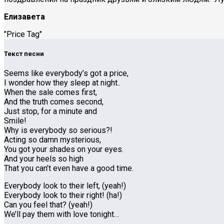
Елизавета
"Price Tag"
Текст песни
Seems like everybody’s got a price,
I wonder how they sleep at night..
When the sale comes first,
And the truth comes second,
Just stop, for a minute and
Smile!
Why is everybody so serious?!
Acting so damn mysterious,
You got your shades on your eyes.
And your heels so high
That you can’t even have a good time.
Everybody look to their left, (yeah!)
Everybody look to their right! (ha!)
Can you feel that? (yeah!)
We’ll pay them with love tonight…