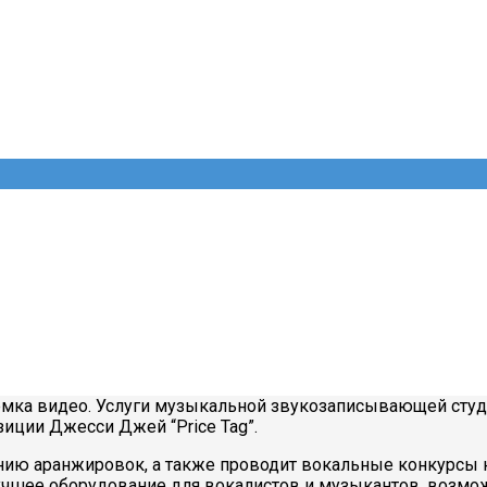
мка видео. Услуги музыкальной звукозаписывающей студ
зиции Джесси Джей “Price Tag”.
зданию аранжировок, а также проводит вокальные конкурсы 
чшее оборудование для вокалистов и музыкантов, возмож