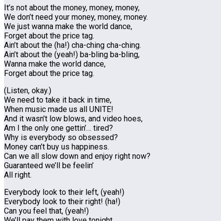
It’s not about the money, money, money,
We don’t need your money, money, money.
We just wanna make the world dance,
Forget about the price tag.
Ain’t about the (ha!) cha-ching cha-ching.
Ain’t about the (yeah!) ba-bling ba-bling,
Wanna make the world dance,
Forget about the price tag.
(Listen, okay.)
We need to take it back in time,
When music made us all UNITE!
And it wasn’t low blows, and video hoes,
Am I the only one gettin’… tired?
Why is everybody so obsessed?
Money can’t buy us happiness.
Can we all slow down and enjoy right now?
Guaranteed we’ll be feelin’
All right.
Everybody look to their left, (yeah!)
Everybody look to their right! (ha!)
Can you feel that, (yeah!)
We’ll pay them with love tonight…