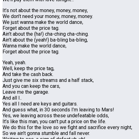
It’s not about the money, money, money,
We don’t need your money, money, money.
We just wanna make the world dance,
Forget about the price tag.
Ain’t about the (ha!) cha-ching cha-ching.
Ain’t about the (yeah!) ba-bling ba-bling,
Wanna make the world dance,
Forget about the price tag.
Yeah, yeah.
Well, keep the price tag,
And take the cash back.
Just give me six streams and a half stack,
And you can keep the cars,
Leave me the garage.
And all I..
Yes all I need are keys and guitars.
And guess what, in 30 seconds I’m leaving to Mars!
Yes, we leaving across these undefeatable odds,
It’s like this man, you can’t put a price on the life.
We do this for the love so we fight and sacrifice every night,
So we ain’t gonna stumble and fall never.