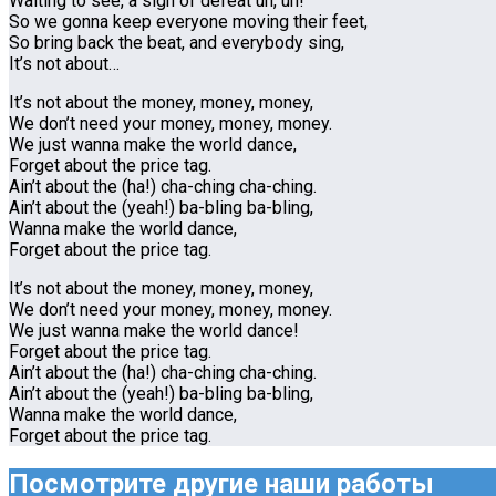
Waiting to see, a sign of defeat uh, uh!
So we gonna keep everyone moving their feet,
So bring back the beat, and everybody sing,
It’s not about…
It’s not about the money, money, money,
We don’t need your money, money, money.
We just wanna make the world dance,
Forget about the price tag.
Ain’t about the (ha!) cha-ching cha-ching.
Ain’t about the (yeah!) ba-bling ba-bling,
Wanna make the world dance,
Forget about the price tag.
It’s not about the money, money, money,
We don’t need your money, money, money.
We just wanna make the world dance!
Forget about the price tag.
Ain’t about the (ha!) cha-ching cha-ching.
Ain’t about the (yeah!) ba-bling ba-bling,
Wanna make the world dance,
Forget about the price tag.
Посмотрите другие наши работы