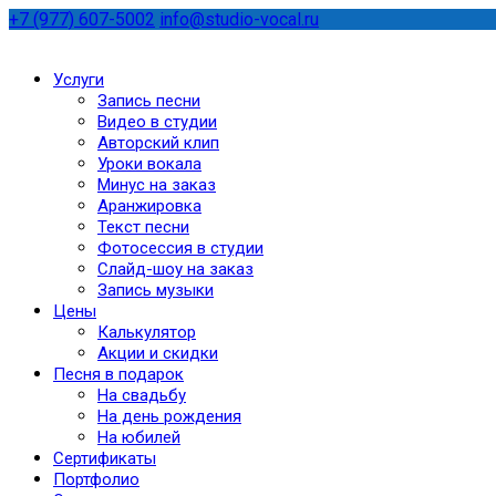
+7 (977) 607-5002
info@studio-vocal.ru
Услуги
Запись песни
Видео в студии
Авторский клип
Уроки вокала
Минус на заказ
Аранжировка
Текст песни
Фотосессия в студии
Слайд-шоу на заказ
Запись музыки
Цены
Калькулятор
Акции и скидки
Песня в подарок
На свадьбу
На день рождения
На юбилей
Сертификаты
Портфолио