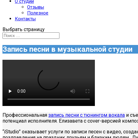
О студии
Отзывы
Полезное
Контакты
Выбрать страницу
Запись песни в музыкальной студии
Профессиональная
запись песни c тюнингом вокала
и съе
потенциал исполнителя. Елизавета с cover-версией компо
“iStudio” оказывает услуги по записи песен с видео, со
поздравления на праздник друзьям и близким людям. Лу