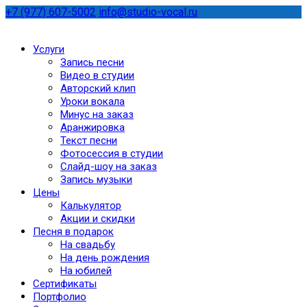
+7 (977) 607-5002
info@studio-vocal.ru
Услуги
Запись песни
Видео в студии
Авторский клип
Уроки вокала
Минус на заказ
Аранжировка
Текст песни
Фотосессия в студии
Слайд-шоу на заказ
Запись музыки
Цены
Калькулятор
Акции и скидки
Песня в подарок
На свадьбу
На день рождения
На юбилей
Сертификаты
Портфолио