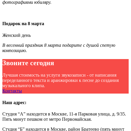
фотографиями юбиляру.
Подарок на 8 марта
Женский день
В весенний праздник 8 марта подарите с душой спетую
композицию.
Звоните сегодня
Лучшая стоимость на услуги звукозаписи - от написания
переделанного текста и аранжировки к песне до создания
музыкального клипа.
Контакты
Наш адрес:
Студия “А” находится в Москве, 11-я Парковая улица, д. 9/35.
Пять минут пешком от метро Первомайская.
Студия “Б” находится в Москве, район Братеево (пять минут